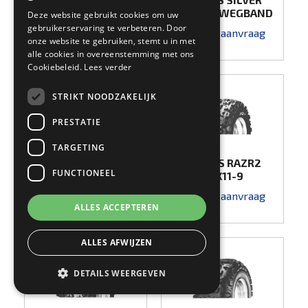
20X10-9 WEGBAND
20X10-9 WEGBAND
Deze website gebruikt cookies om uw
gebruikerservaring te verbeteren. Door
Prijs op aanvraag
Prijs op aanvraag
onze website te gebruiken, stemt u in met
alle cookies in overeenstemming met ons
Cookiebeleid.
Lees verder
STRIKT NOODZAKELIJK
PRESTATIE
TARGETING
MAXXIS RAZR XC
MAXXIS RAZR2
FUNCTIONEEL
20X11-9
22X11-9
Prijs op aanvraag
Prijs op aanvraag
ALLES ACCEPTEREN
ALLES AFWIJZEN
DETAILS WEERGEVEN