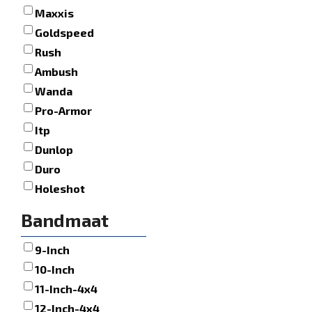
Maxxis
Goldspeed
Rush
Ambush
Wanda
Pro-Armor
Itp
Dunlop
Duro
Holeshot
Bandmaat
9-Inch
10-Inch
11-Inch-4x4
12-Inch-4x4