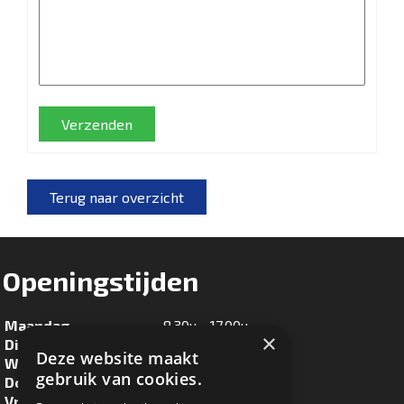
Verzenden
Terug naar overzicht
Openingstijden
Maandag
8.30u - 17.00u
×
Dinsdag
8.30u - 17.00u
Deze website maakt
Woensdag
8.30u - 17.00u
gebruik van cookies.
Donderdag
8.30u - 17.00u
Vrijdag
8.30u - 17.00u