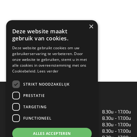
×
Deze website maakt
gebruik van cookies.
Deze website gebruikt cookies om uw
gebruikerservaring te verbeteren. Door
onze website te gebruiken, stemt u in met
alle cookies in overeenstemming met ons
Cookiebeleid.
Lees verder
STRIKT NOODZAKELIJK
Openingstijden
PRESTATIE
TARGETING
Maandag
8.30u - 17.00u
Dinsdag
8.30u - 17.00u
FUNCTIONEEL
Woensdag
8.30u - 17.00u
Donderdag
8.30u - 17.00u
ALLES ACCEPTEREN