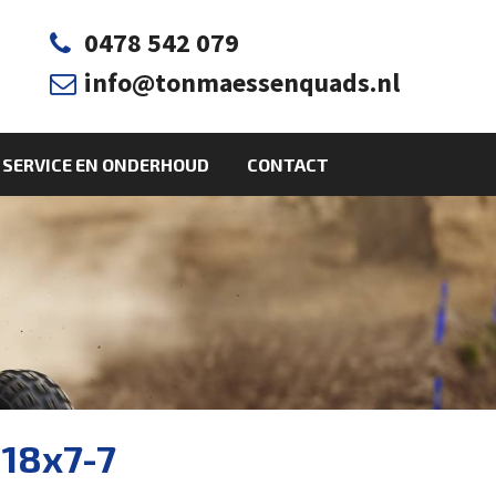
0478 542 079

info@tonmaessenquads.nl

SERVICE EN ONDERHOUD
CONTACT
 18x7-7