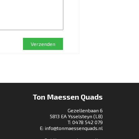
Verzenden
Ton Maessen Quads
Gezellenbaan 6
5813 EA Ysselsteyn (LB)
T:
0478 542 079
E:
info@tonmaessenquads.nl