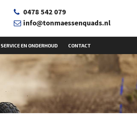
0478 542 079

info@tonmaessenquads.nl

SERVICE EN ONDERHOUD
CONTACT