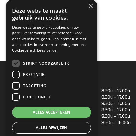
×
Deze website maakt
gebruik van cookies.
Deze website gebruikt cookies om uw
gebruikerservaring te verbeteren. Door
onze website te gebruiken, stemt u in met
alle cookies in overeenstemming met ons
Cookiebeleid.
Lees verder
STRIKT NOODZAKELIJK
Openingstijden
PRESTATIE
TARGETING
Maandag
8.30u - 17.00u
Dinsdag
8.30u - 17.00u
FUNCTIONEEL
Woensdag
8.30u - 17.00u
Donderdag
8.30u - 17.00u
ALLES ACCEPTEREN
Vrijdag
8.30u - 17.00u
Zaterdag
8.30u - 16.00u
ALLES AFWIJZEN