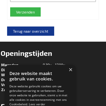
Verzenden
Terug naar overzicht
Openingstijden
Maandag
8.30u - 17.00u
×
Dinsdag
8.30u - 17.00u
Deze website maakt
Woensdag
8.30u - 17.00u
gebruik van cookies.
Donderdag
8.30u - 17.00u
Vrijdag
8.30u - 17.00u
Deze website gebruikt cookies om uw
Zaterdag
8.30u - 16.00u
gebruikerservaring te verbeteren. Door
onze website te gebruiken, stemt u in met
alle cookies in overeenstemming met ons
Cookiebeleid.
Lees verder