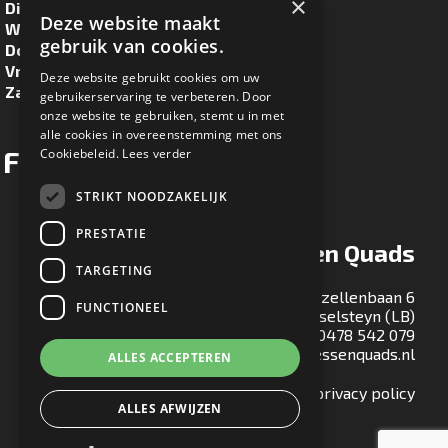
×
Dinsdag
8.30u - 17.00u
Deze website maakt
Woensdag
8.30u - 17.00u
gebruik van cookies.
Donderdag
8.30u - 17.00u
Vrijdag
8.30u - 17.00u
Deze website gebruikt cookies om uw
Zaterdag
8.30u - 16.00u
gebruikerservaring te verbeteren. Door
onze website te gebruiken, stemt u in met
alle cookies in overeenstemming met ons
Facebook
Cookiebeleid.
Lees verder
STRIKT NOODZAKELIJK
PRESTATIE
Ton Maessen Quads
TARGETING
Gezellenbaan 6
FUNCTIONEEL
5813 EA Ysselsteyn (LB)
T:
0478 542 079
E:
info@tonmaessenquads.nl
ALLES ACCEPTEREN
Bekijk onze privacy policy
ALLES AFWIJZEN