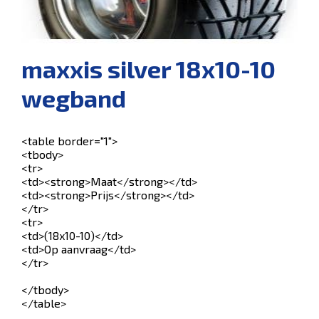
maxxis silver 18x10-10
wegband
<table border="1">
<tbody>
<tr>
<td><strong>Maat</strong></td>
<td><strong>Prijs</strong></td>
</tr>
<tr>
<td>(18x10-10)</td>
<td>Op aanvraag</td>
</tr>
</tbody>
</table>