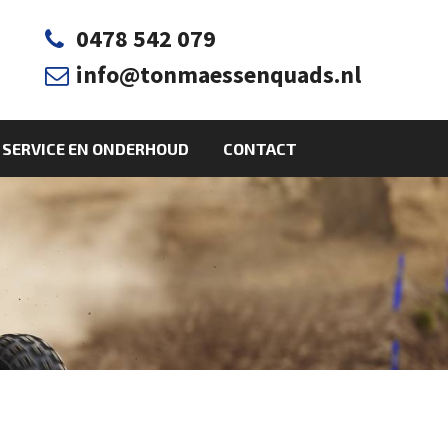
0478 542 079

info@tonmaessenquads.nl

SERVICE EN ONDERHOUD
CONTACT