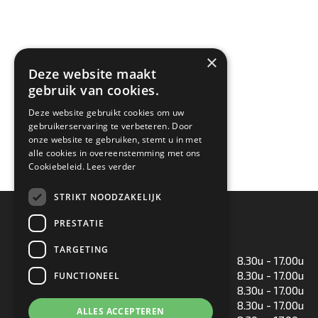
×
Deze website maakt
gebruik van cookies.
Deze website gebruikt cookies om uw
gebruikerservaring te verbeteren. Door
onze website te gebruiken, stemt u in met
alle cookies in overeenstemming met ons
Cookiebeleid.
Lees verder
STRIKT NOODZAKELIJK
Openingstijden
PRESTATIE
TARGETING
Maandag
8.30u - 17.00u
Dinsdag
8.30u - 17.00u
FUNCTIONEEL
Woensdag
8.30u - 17.00u
Donderdag
8.30u - 17.00u
ALLES ACCEPTEREN