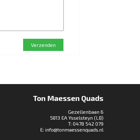
Verzenden
Ton Maessen Quads
Gezellenbaan 6
5813 EA Ysselsteyn (LB)
T:
0478 542 079
E:
info@tonmaessenquads.nl