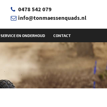
0478 542 079

info@tonmaessenquads.nl

SERVICE EN ONDERHOUD
CONTACT