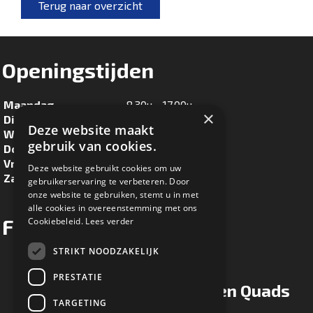
Terug naar overzicht
Openingstijden
Maandag
8.30u - 17.00u
×
Dinsdag
8.30u - 17.00u
Deze website maakt
Woensdag
8.30u - 17.00u
gebruik van cookies.
Donderdag
8.30u - 17.00u
Vrijdag
8.30u - 17.00u
Deze website gebruikt cookies om uw
Zaterdag
8.30u - 16.00u
gebruikerservaring te verbeteren. Door
onze website te gebruiken, stemt u in met
alle cookies in overeenstemming met ons
Facebook
Cookiebeleid.
Lees verder
STRIKT NOODZAKELIJK
PRESTATIE
Ton Maessen Quads
TARGETING