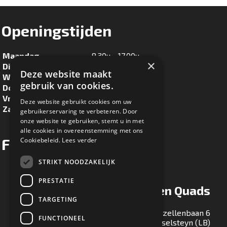
Openingstijden
Maandag
8.30u - 17.00u
×
Dinsdag
8.30u - 17.00u
Deze website maakt
Woensdag
8.30u - 17.00u
gebruik van cookies.
Donderdag
8.30u - 17.00u
Vrijdag
8.30u - 17.00u
Deze website gebruikt cookies om uw
Zaterdag
8.30u - 16.00u
gebruikerservaring te verbeteren. Door
onze website te gebruiken, stemt u in met
alle cookies in overeenstemming met ons
Facebook
Cookiebeleid.
Lees verder
STRIKT NOODZAKELIJK
PRESTATIE
Ton Maessen Quads
TARGETING
Gezellenbaan 6
FUNCTIONEEL
5813 EA Ysselsteyn (LB)