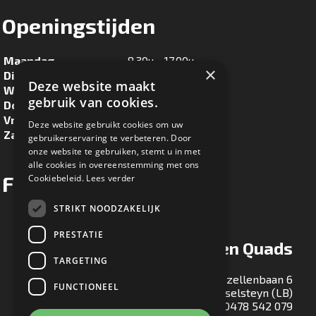
Openingstijden
Maandag
8.30u - 17.00u
×
Dinsdag
8.30u - 17.00u
Deze website maakt
Woensdag
8.30u - 17.00u
gebruik van cookies.
Donderdag
8.30u - 17.00u
Vrijdag
8.30u - 17.00u
Deze website gebruikt cookies om uw
Zaterdag
8.30u - 16.00u
gebruikerservaring te verbeteren. Door
onze website te gebruiken, stemt u in met
alle cookies in overeenstemming met ons
Facebook
Cookiebeleid.
Lees verder
STRIKT NOODZAKELIJK
PRESTATIE
Ton Maessen Quads
TARGETING
Gezellenbaan 6
FUNCTIONEEL
5813 EA Ysselsteyn (LB)
T:
0478 542 079