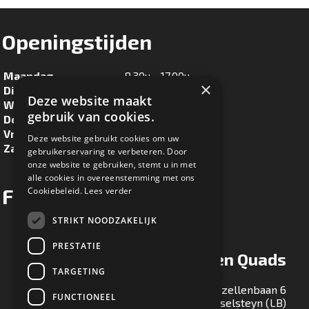
Openingstijden
Maandag
8.30u - 17.00u
×
Dinsdag
8.30u - 17.00u
Deze website maakt
Woensdag
8.30u - 17.00u
gebruik van cookies.
Donderdag
8.30u - 17.00u
Vrijdag
8.30u - 17.00u
Deze website gebruikt cookies om uw
Zaterdag
8.30u - 16.00u
gebruikerservaring te verbeteren. Door
onze website te gebruiken, stemt u in met
alle cookies in overeenstemming met ons
Facebook
Cookiebeleid.
Lees verder
STRIKT NOODZAKELIJK
PRESTATIE
Ton Maessen Quads
TARGETING
Gezellenbaan 6
FUNCTIONEEL
5813 EA Ysselsteyn (LB)