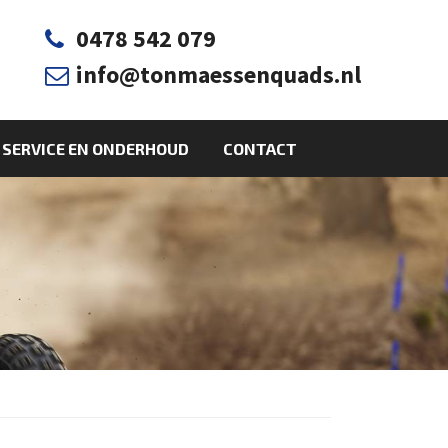
0478 542 079

info@tonmaessenquads.nl

SERVICE EN ONDERHOUD
CONTACT