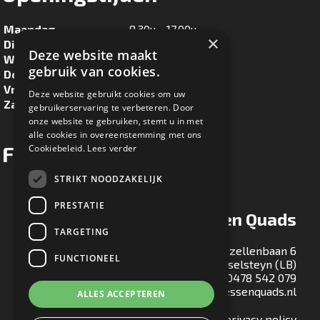
Maandag
8.30u - 17.00u
×
Dinsdag
8.30u - 17.00u
Deze website maakt
Woensdag
8.30u - 17.00u
gebruik van cookies.
Donderdag
8.30u - 17.00u
Vrijdag
8.30u - 17.00u
Deze website gebruikt cookies om uw
Zaterdag
8.30u - 16.00u
gebruikerservaring te verbeteren. Door
onze website te gebruiken, stemt u in met
alle cookies in overeenstemming met ons
Facebook
Cookiebeleid.
Lees verder
STRIKT NOODZAKELIJK
PRESTATIE
Ton Maessen Quads
TARGETING
Gezellenbaan 6
FUNCTIONEEL
5813 EA Ysselsteyn (LB)
T:
0478 542 079
E:
info@tonmaessenquads.nl
ALLES ACCEPTEREN
Bekijk onze privacy policy