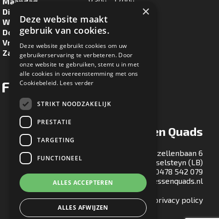
Maandag
8.30u - 17.00u
×
Dinsdag
8.30u - 17.00u
Deze website maakt
Woensdag
8.30u - 17.00u
gebruik van cookies.
Donderdag
8.30u - 17.00u
Vrijdag
8.30u - 17.00u
Deze website gebruikt cookies om uw
Zaterdag
8.30u - 16.00u
gebruikerservaring te verbeteren. Door
onze website te gebruiken, stemt u in met
alle cookies in overeenstemming met ons
Facebook
Cookiebeleid.
Lees verder
STRIKT NOODZAKELIJK
PRESTATIE
Ton Maessen Quads
TARGETING
Gezellenbaan 6
FUNCTIONEEL
5813 EA Ysselsteyn (LB)
T:
0478 542 079
E:
info@tonmaessenquads.nl
ALLES ACCEPTEREN
Bekijk onze privacy policy
ALLES AFWIJZEN