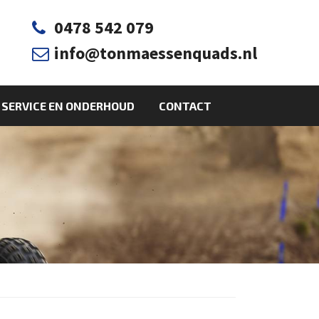
0478 542 079

info@tonmaessenquads.nl

SERVICE EN ONDERHOUD
CONTACT