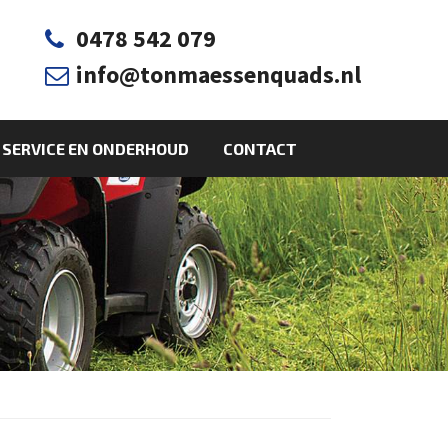
0478 542 079

info@tonmaessenquads.nl

SERVICE EN ONDERHOUD
CONTACT