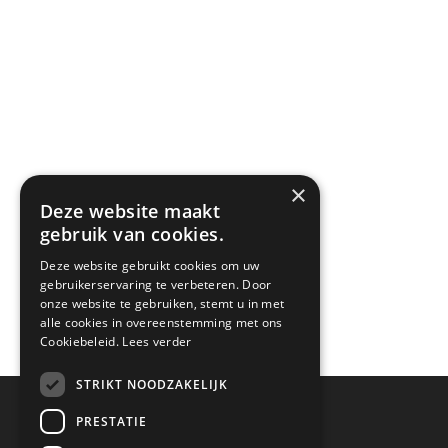
×
Deze website maakt
gebruik van cookies.
Deze website gebruikt cookies om uw
gebruikerservaring te verbeteren. Door
onze website te gebruiken, stemt u in met
alle cookies in overeenstemming met ons
Cookiebeleid.
Lees verder
STRIKT NOODZAKELIJK
Openingstijden
PRESTATIE