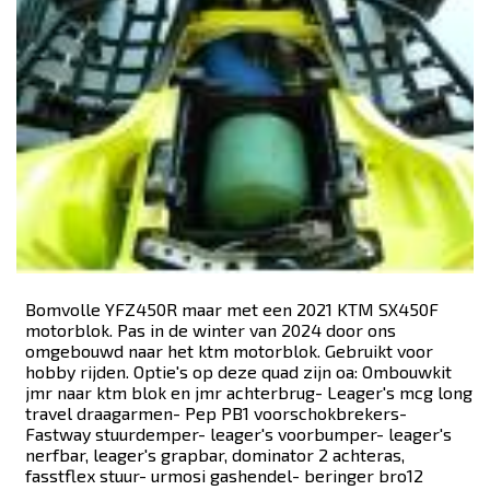
Bomvolle YFZ450R maar met een 2021 KTM SX450F
motorblok. Pas in de winter van 2024 door ons
omgebouwd naar het ktm motorblok. Gebruikt voor
hobby rijden. Optie's op deze quad zijn oa: Ombouwkit
jmr naar ktm blok en jmr achterbrug- Leager's mcg long
travel draagarmen- Pep PB1 voorschokbrekers-
Fastway stuurdemper- leager's voorbumper- leager's
nerfbar, leager's grapbar, dominator 2 achteras,
fasstflex stuur- urmosi gashendel- beringer bro12