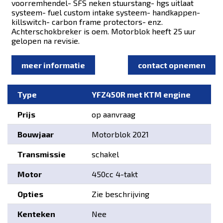
voorremhendel- SFS neken stuurstang- hgs uitlaat
systeem- fuel custom intake systeem- handkappen-
killswitch- carbon frame protectors- enz.
Achterschokbreker is oem. Motorblok heeft 25 uur
gelopen na revisie.
meer informatie
contact opnemen
Type
YFZ450R met KTM engine
Prijs
op aanvraag
Bouwjaar
Motorblok 2021
Transmissie
schakel
Motor
450cc 4-takt
Opties
Zie beschrijving
Kenteken
Nee