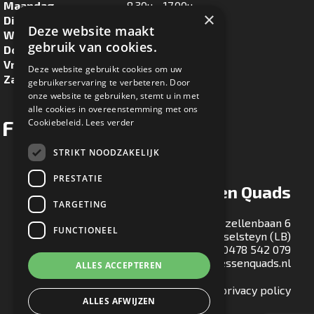
Maandag
8.30u - 17.00u
×
Dinsdag
8.30u - 17.00u
Deze website maakt
Woensdag
8.30u - 17.00u
gebruik van cookies.
Donderdag
8.30u - 17.00u
Vrijdag
8.30u - 17.00u
Deze website gebruikt cookies om uw
Zaterdag
8.30u - 16.00u
gebruikerservaring te verbeteren. Door
onze website te gebruiken, stemt u in met
alle cookies in overeenstemming met ons
Facebook
Cookiebeleid.
Lees verder
STRIKT NOODZAKELIJK
PRESTATIE
Ton Maessen Quads
TARGETING
Gezellenbaan 6
FUNCTIONEEL
5813 EA Ysselsteyn (LB)
T:
0478 542 079
E:
info@tonmaessenquads.nl
ALLES ACCEPTEREN
Bekijk onze privacy policy
ALLES AFWIJZEN