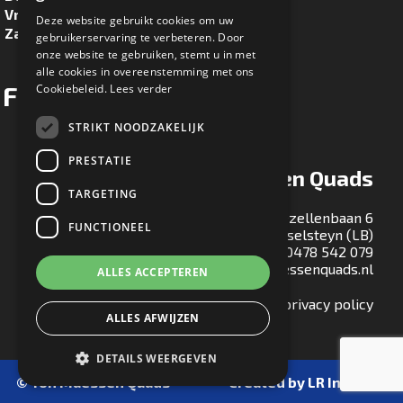
Vrijdag
8.30u - 17.00u
Deze website gebruikt cookies om uw
Zaterdag
8.30u - 16.00u
gebruikerservaring te verbeteren. Door
onze website te gebruiken, stemt u in met
alle cookies in overeenstemming met ons
Facebook
Cookiebeleid.
Lees verder
STRIKT NOODZAKELIJK
PRESTATIE
Ton Maessen Quads
TARGETING
Gezellenbaan 6
FUNCTIONEEL
5813 EA Ysselsteyn (LB)
T:
0478 542 079
E:
info@tonmaessenquads.nl
ALLES ACCEPTEREN
Bekijk onze privacy policy
ALLES AFWIJZEN
DETAILS WEERGEVEN
© Ton Maessen Quads
Created by LR Internet