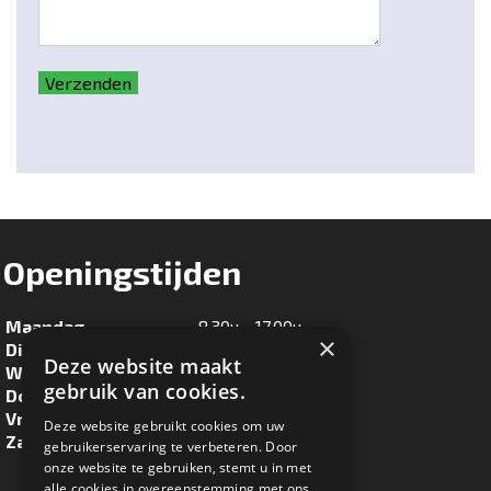
Verzenden
Openingstijden
Maandag
8.30u - 17.00u
×
Dinsdag
8.30u - 17.00u
Deze website maakt
Woensdag
8.30u - 17.00u
gebruik van cookies.
Donderdag
8.30u - 17.00u
Vrijdag
8.30u - 17.00u
Deze website gebruikt cookies om uw
Zaterdag
8.30u - 16.00u
gebruikerservaring te verbeteren. Door
onze website te gebruiken, stemt u in met
alle cookies in overeenstemming met ons