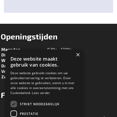
Openingstijden
Maandag
8.30u - 17.00u
×
Dinsdag
8.30u - 17.00u
Deze website maakt
Woensdag
8.30u - 17.00u
gebruik van cookies.
Donderdag
8.30u - 17.00u
Vrijdag
8.30u - 17.00u
Deze website gebruikt cookies om uw
Zaterdag
8.30u - 16.00u
gebruikerservaring te verbeteren. Door
onze website te gebruiken, stemt u in met
alle cookies in overeenstemming met ons
Facebook
Cookiebeleid.
Lees verder
STRIKT NOODZAKELIJK
PRESTATIE