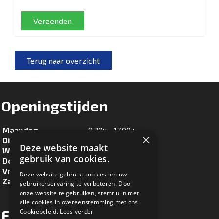
Verzenden
Terug naar overzicht
Openingstijden
Maandag
8.30u - 17.00u
×
Dinsdag
8.30u - 17.00u
Deze website maakt
Woensdag
8.30u - 17.00u
gebruik van cookies.
Donderdag
8.30u - 17.00u
Vrijdag
8.30u - 17.00u
Deze website gebruikt cookies om uw
Zaterdag
8.30u - 16.00u
gebruikerservaring te verbeteren. Door
onze website te gebruiken, stemt u in met
alle cookies in overeenstemming met ons
Facebook
Cookiebeleid.
Lees verder