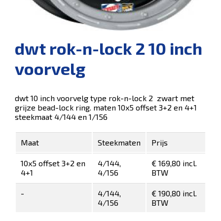
dwt rok-n-lock 2 10 inch
voorvelg
dwt 10 inch voorvelg type rok-n-lock 2 zwart met
grijze bead-lock ring. maten 10x5 offset 3+2 en 4+1
steekmaat 4/144 en 1/156
Maat
Steekmaten
Prijs
10x5 offset 3+2 en
4/144,
€ 169,80 incl.
4+1
4/156
BTW
-
4/144,
€ 190,80 incl.
4/156
BTW