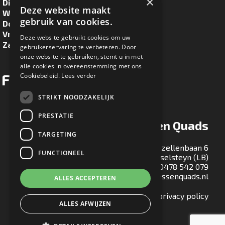
×
Dinsdag
8.30u - 17.00u
Deze website maakt
Woensdag
8.30u - 17.00u
gebruik van cookies.
Donderdag
8.30u - 17.00u
Vrijdag
8.30u - 17.00u
Deze website gebruikt cookies om uw
Zaterdag
8.30u - 16.00u
gebruikerservaring te verbeteren. Door
onze website te gebruiken, stemt u in met
alle cookies in overeenstemming met ons
Facebook
Cookiebeleid.
Lees verder
STRIKT NOODZAKELIJK
PRESTATIE
Ton Maessen Quads
TARGETING
Gezellenbaan 6
FUNCTIONEEL
5813 EA Ysselsteyn (LB)
T:
0478 542 079
E:
info@tonmaessenquads.nl
ALLES ACCEPTEREN
Bekijk onze privacy policy
ALLES AFWIJZEN