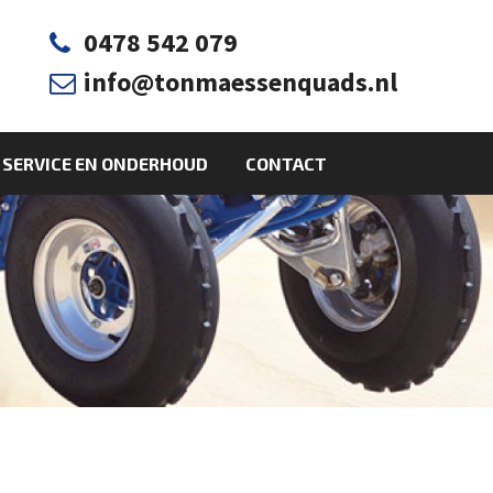
0478 542 079

info@tonmaessenquads.nl

SERVICE EN ONDERHOUD
CONTACT