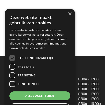
×
Deze website maakt
gebruik van cookies.
Deze website gebruikt cookies om uw
gebruikerservaring te verbeteren. Door
onze website te gebruiken, stemt u in met
alle cookies in overeenstemming met ons
Cookiebeleid.
Lees verder
STRIKT NOODZAKELIJK
Openingstijden
PRESTATIE
TARGETING
Maandag
8.30u - 17.00u
Dinsdag
8.30u - 17.00u
FUNCTIONEEL
Woensdag
8.30u - 17.00u
Donderdag
8.30u - 17.00u
ALLES ACCEPTEREN
Vrijdag
8.30u - 17.00u
Zaterdag
8.30u - 16.00u