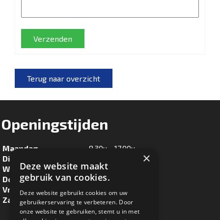
Verzenden
Terug naar overzicht
Openingstijden
Maandag
8.30u - 17.00u
×
Dinsdag
8.30u - 17.00u
Deze website maakt
Woensdag
8.30u - 17.00u
gebruik van cookies.
Donderdag
8.30u - 17.00u
Vrijdag
8.30u - 17.00u
Deze website gebruikt cookies om uw
Zaterdag
8.30u - 16.00u
gebruikerservaring te verbeteren. Door
onze website te gebruiken, stemt u in met